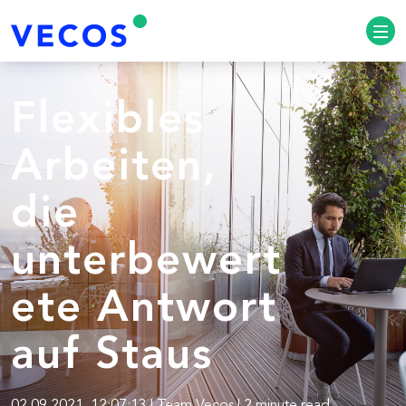
Flexibles
Arbeiten,
die
unterbewert
ete Antwort
auf Staus